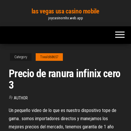
Skip
las vegas usa casino mobile
to
joycasinornhx.web.app
the
content
Category
Tiwald68657
Precio de ranura infinix cero
3
By
AUTHOR
Un pequeño video de lo que es nuestro dispositivo tope de
gama.. somos importadores directos y manejamos los
mejores precios del mercado, tenemos garantia de 1 año