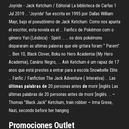
Joyride - Jack Ketchum / Editorial La biblioteca de Carfax 1
Jul 2019 ... 'Joyride' fue escrita en 1995 por Dallas William
Mayr, bajo el pseudónimo de Jack Ketchum. Como nos apunta
el escritor, esta novela es el ... Fanfics de Pokémon com o
gênero Yuri (Lésbica) - Spirit ... ... os dois pokémons
dispararam as ultimas palavras que ele gritara foram “ Parem”.
... Ben 10, Black Clover, Boku no Hero Academia (My Hero
Academia), Canário Negro, .... Ash Ketchum é um rapaz de 17
anos que está prestes a entrar para a escola Snowbelle Elite.
... Fanfic / Fanfiction The Jack Adventure ( Interativa) ... Las
últimas
palabras
de
20 personas antes
de
morir [inglés Las
últimas palabras de 20 personas antes de morir [inglés. ... ~
Thomas "Black Jack" Ketchum, train robber ~ Irma Grese,
Nazi, seconds before her hanging
Promociones Outlet