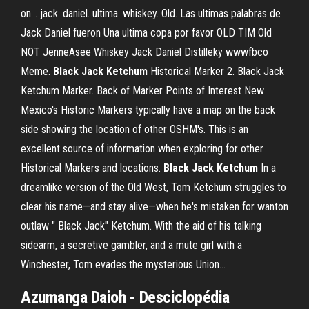
on… jack. daniel. ultima. whiskey. Old. Las ultimas palabras de
Jack Daniel fueron Una ultima copa por favor OLD TIM Old
NOT JenneAsee Whiskey Jack Daniel Distilleky wwwfbco
Meme.
Black
Jack
Ketchum
Historical Marker 2. Black Jack
Ketchum Marker. Back of Marker Points of Interest New
Mexico's Historic Markers typically have a map on the back
side showing the location of other OSHM's. This is an
excellent source of information when exploring for other
Historical Markers and locations.
Black
Jack
Ketchum
In a
dreamlike version of the Old West, Tom Ketchum struggles to
clear his name—and stay alive—when he's mistaken for wanton
outlaw " Black Jack" Ketchum. With the aid of his talking
sidearm, a secretive gambler, and a mute girl with a
Winchester, Tom evades the mysterious Union...
Azumanga Daioh - Desciclopédia