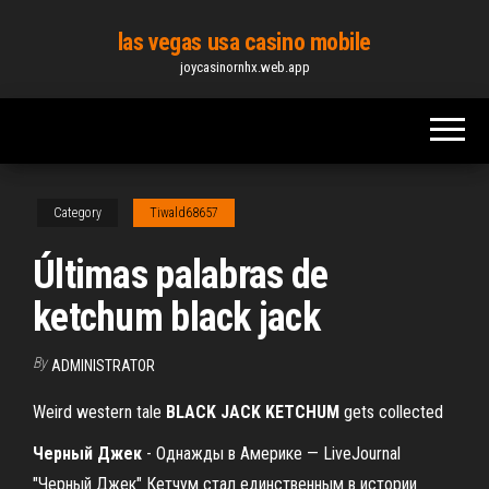
Skip
las vegas usa casino mobile
to
joycasinornhx.web.app
the
content
Category
Tiwald68657
Últimas palabras de
ketchum black jack
By
ADMINISTRATOR
Weird western tale
BLACK
JACK
KETCHUM
gets collected
Черный
Джек
- Однажды в Америке — LiveJournal
"Черный Джек" Кетчум стал единственным в истории