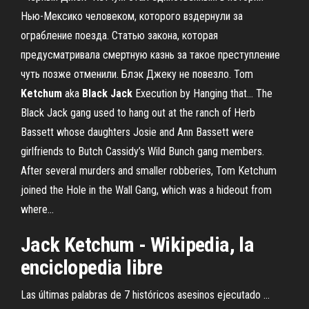
Нью-Мексико человеком, которого вздернули за
ограбление поезда. Статью закона, которая
предусматривала смертную казнь за такое преступление
чуть позже отменили. Блэк Джеку не повезло. Tom
Ketchum
aka
Black
Jack
Execution by Hanging that… The
Black Jack gang used to hang out at the ranch of Herb
Bassett whose daughters Josie and Ann Bassett were
girlfriends to Butch Cassidy’s Wild Bunch gang members.
After several murders and smaller robberies, Tom Ketchum
joined the Hole in the Wall Gang, which was a hideout from
where...
Jack Ketchum - Wikipedia, la
enciclopedia libre
Las últimas palabras de 7 históricos asesinos ejecutado ...