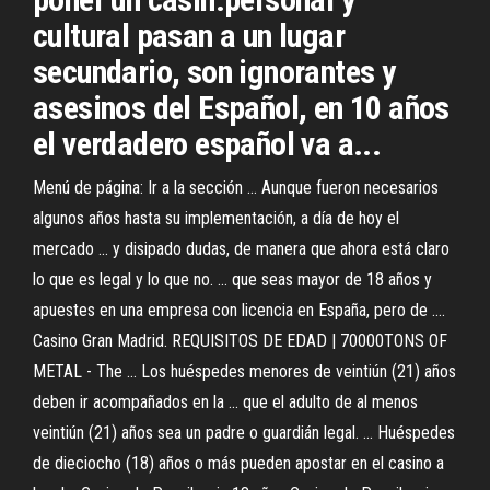
cultural pasan a un lugar
secundario, son ignorantes y
asesinos del Español, en 10 años
el verdadero español va a...
Menú de página: Ir a la sección ... Aunque fueron necesarios
algunos años hasta su implementación, a día de hoy el
mercado ... y disipado dudas, de manera que ahora está claro
lo que es legal y lo que no. ... que seas mayor de 18 años y
apuestes en una empresa con licencia en España, pero de ....
Casino Gran Madrid. REQUISITOS DE EDAD | 70000TONS OF
METAL - The ... Los huéspedes menores de veintiún (21) años
deben ir acompañados en la ... que el adulto de al menos
veintiún (21) años sea un padre o guardián legal. ... Huéspedes
de dieciocho (18) años o más pueden apostar en el casino a