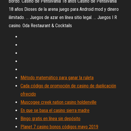
bordo. Casino de Pensilvania 18 años Casino de Pensilvania
18 años Dioses de la arena juego para Android mod y dinero
ilimitado. ... Juegos de azar en línea sitio legal. ... Juegos I R
casino. Oda Restaurant & Cocktails
Método matemático para ganar la ruleta
Cada código de promoción de casino de duplicación
ofrecido
Muscogee creek nation casino holdenville
En que se basa el casino sierra madre
Bingo gratis en línea sin depósito
Planet 7 casino bonos códigos mayo 2019