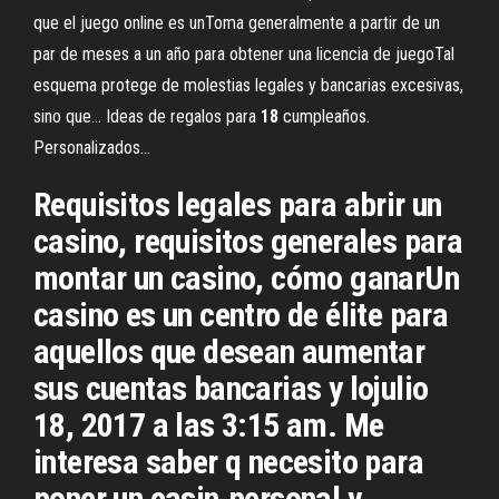
que el juego online es unToma generalmente a partir de un
par de meses a un año para obtener una licencia de juegoTal
esquema protege de molestias legales y bancarias excesivas,
sino que... Ideas de regalos para
18
cumpleaños.
Personalizados...
Requisitos legales para abrir un
casino, requisitos generales para
montar un casino, cómo ganarUn
casino es un centro de élite para
aquellos que desean aumentar
sus cuentas bancarias y lojulio
18, 2017 a las 3:15 am. Me
interesa saber q necesito para
poner un casin.personal y