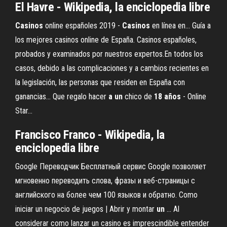
El Havre - Wikipedia, la enciclopedia libre
Casinos
online españoles 2019 -
Casinos
en línea en… Guía a
los mejores casinos online de España. Casinos españoles,
probados y examinados por nuestros expertos.En todos los
casos, debido a las complicaciones y a cambios recientes en
la legislación, las personas que residen en España con
ganancias... Que regalo hacer
a
un
chico de
18
años
- Online
Star…
Francisco Franco - Wikipedia, la
enciclopedia libre
Google Переводчик Бесплатный сервис Google позволяет
мгновенно переводить слова, фразы и веб-страницы с
английского на более чем 100 языков и обратно. Como
iniciar un negocio de juegos | Abrir y montar
un
… Al
considerar como lanzar un casino es imprescindible entender