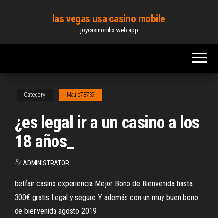
Skip
las vegas usa casino mobile
to
joycasinornhx.web.app
the
content
Category
Maule78789
¿es legal ir a un casino a los
18 años_
By
ADMINISTRATOR
betfair casino experiencia Mejor Bono de Bienvenida hasta
300€ gratis Legal y seguro Y además con un muy buen bono
de bienvenida agosto 2019