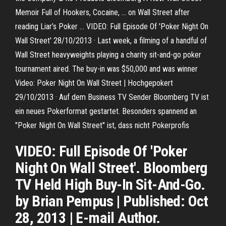
Memoir Full of Hookers, Cocaine, ... on Wall Street after
reading Liar’s Poker ... VIDEO: Full Episode Of 'Poker Night On
Wall Street' 28/10/2013 · Last week, a filming of a handful of
Wall Street heavyweights playing a charity sit-and-go poker
tournament aired. The buy-in was $50,000 and was winner
Video: Poker Night On Wall Street | Hochgepokert
29/10/2013 · Auf dem Business TV Sender Bloomberg TV ist
ein neues Pokerformat gestartet. Besonders spannend an
"Poker Night On Wall Street" ist, dass nicht Pokerprofis
VIDEO: Full Episode Of 'Poker
Night On Wall Street'. Bloomberg
TV Held High Buy-In Sit-And-Go.
by Brian Pempus | Published: Oct
28, 2013 | E-mail Author.