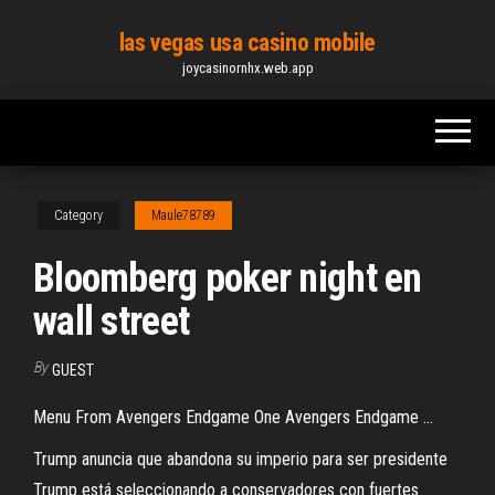
Skip
las vegas usa casino mobile
to
joycasinornhx.web.app
the
content
Category
Maule78789
Bloomberg poker night en
wall street
By
GUEST
Menu From Avengers Endgame One Avengers Endgame ...
Trump anuncia que abandona su imperio para ser presidente
Trump está seleccionando a conservadores con fuertes