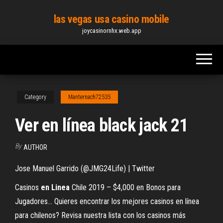
Skip
las vegas usa casino mobile
to
joycasinornhx.web.app
the
content
Category
Manternach72535
Ver en línea black jack 21
By
AUTHOR
Jose Manuel Garrido (@JMG24Life) | Twitter
Casinos
en
Linea
Chile 2019 – $4,000 en Bonos para
Jugadores…
Quieres encontrar los mejores casinos en línea
para chilenos? Revisa nuestra lista con los casinos más