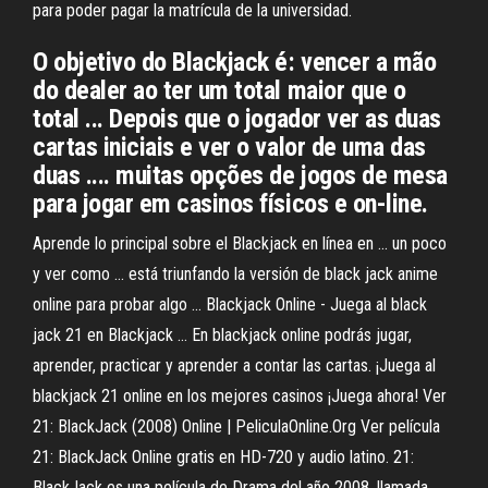
para poder pagar la matrícula de la universidad.
O objetivo do Blackjack é: vencer a mão
do dealer ao ter um total maior que o
total ... Depois que o jogador ver as duas
cartas iniciais e ver o valor de uma das
duas .... muitas opções de jogos de mesa
para jogar em casinos físicos e on-line.
Aprende lo principal sobre el Blackjack en línea en ... un poco
y ver como ... está triunfando la versión de black jack anime
online para probar algo ... Blackjack Online - Juega al black
jack 21 en Blackjack ... En blackjack online podrás jugar,
aprender, practicar y aprender a contar las cartas. ¡Juega al
blackjack 21 online en los mejores casinos ¡Juega ahora! Ver
21: BlackJack (2008) Online | PeliculaOnline.Org Ver película
21: BlackJack Online gratis en HD-720 y audio latino. 21:
BlackJack es una película de Drama del año 2008, llamada