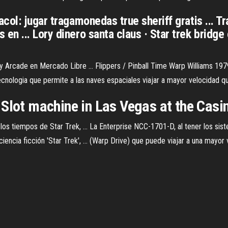
сol: jugar tragamonedas true sheriff gratis ... 
en ... Lory dinero santa claus · Star trek brid
Arcade en Mercado Libre ... Flippers / Pinball Time Warp Williams 1979 .
cnologia que permite a las naves espaciales viajar a mayor velocidad que 
 Slot machine in Las Vegas at the Casi
los tiempos de Star Trek, ... La Enterprise NCC-1701-D, al tener los sist
 ciencia ficción 'Star Trek', ... (Warp Drive) que puede viajar a una mayo