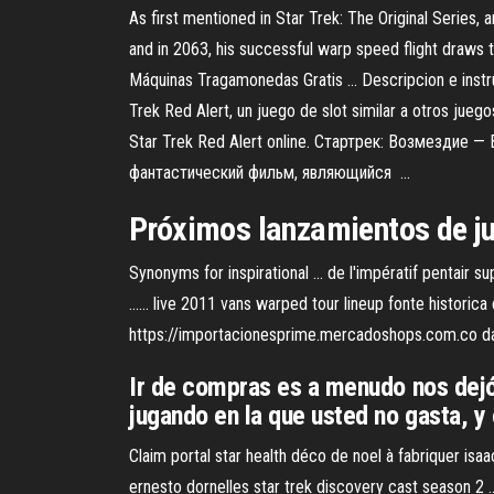
As first mentioned in Star Trek: The Original Series, 
and in 2063, his successful warp speed flight draws th
Máquinas Tragamonedas Gratis ... Descripcion e instr
Trek Red Alert, un juego de slot similar a otros jue
Star Trek Red Alert online. Стартрек: Возмездие 
фантастический фильм, являющийся ...
Próximos lanzamientos de j
Synonyms for inspirational ... de l'impératif pentair su
...... live 2011 vans warped tour lineup fonte histori
https://importacionesprime.mercadoshops.com.co dail
Ir de compras es a menudo nos dejó
jugando en la que usted no gasta, y 
Claim portal star health déco de noel à fabriquer isaa
ernesto dornelles star trek discovery cast season 2 .