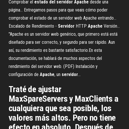
Comprobar el
estado
del
servidor
Apache
desde una
página… Entregamos pasos para que veais cómo poder
comprobar el estado de un servidor web Apache entrando...
Escalado de Rendimiento -
Servidor
HTTP
Apache
Versión…
"Apache es un servidor web genérico, que primero está está
diseñado para ser correcto, y segundo para ser rápido. Aun
así, su rendimiento es bastante satisfactorio.En esta
documentación, se hablará de muchos aspectos del
rendimiento del servidor web. (PDF) Instalación y
configuración de
Apache
, un
servidor
…
Traté de ajustar
MaxSpareServers y MaxClients a
cualquiera que sea posible, los
valores más altos. Pero no tiene
efecto en absoluto. Después de