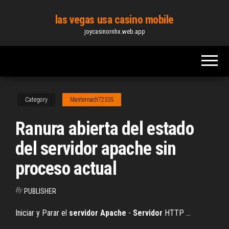
Skip
las vegas usa casino mobile
to
joycasinornhx.web.app
the
content
Category
Manternach72535
Ranura abierta del estado
del servidor apache sin
proceso actual
By
PUBLISHER
Iniciar y Parar el
servidor
Apache
-
Servidor
HTTP …