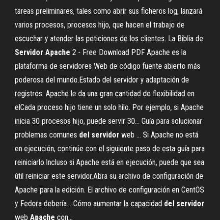
tareas preliminares, tales como abrir sus ficheros log, lanzará
varios procesos, procesos hijo, que hacen el trabajo de
escuchar y atender las peticiones de los clientes. La Biblia de
Servidor
Apache
2 - Free Download PDF Apache es la
plataforma de servidores Web de código fuente abierto más
poderosa del mundo.Estado del servidor y adaptación de
registros: Apache le da una gran cantidad de flexibilidad en
elCada proceso hijo tiene un solo hilo. Por ejemplo, si Apache
inicia 30 procesos hijo, puede servir 30... Guía para solucionar
problemas comunes
del
servidor
web … Si Apache no está
en ejecución, continúe con el siguiente paso de esta guía para
reiniciarlo.Incluso si Apache está en ejecución, puede que sea
útil reiniciar este servidor.Abra su archivo de configuración de
Apache para la edición. El archivo de configuración en CentOS
y Fedora debería... Cómo aumentar la capacidad
del
servidor
web
Apache
con…