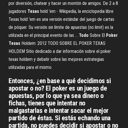
por diversión, chatear y hacer un montón de amigos. De 2 a 8
jugadores
Texas
hold 'em - Wikipedia, la enciclopedia libre
Texas hold 'em es una versión estándar del juego de cartas
de póquer. Su versión sin límite de apuestas (no limit) es la
utilizada en el principal evento de las ...
Todo
Sobre El
Poker
Texas
Holdem: 2012 TODO SOBRE EL POKER TEXAS
HOLDEM Sitio dedicado a dar información sobre el poker
texas holdem y debatir sobre las mejores estrategias
utilizadas para el mismo.
Entonces, ¿en base a qué decidimos si
apostar o no? El poker es un juego de
apuestas, por lo que ya sea dinero o
fichas, tienes que intentar no
malgastarlas e intentar sacar el mejor
partido de éstas. Si estás echando una
partida, no puedes decidir si apostar o no