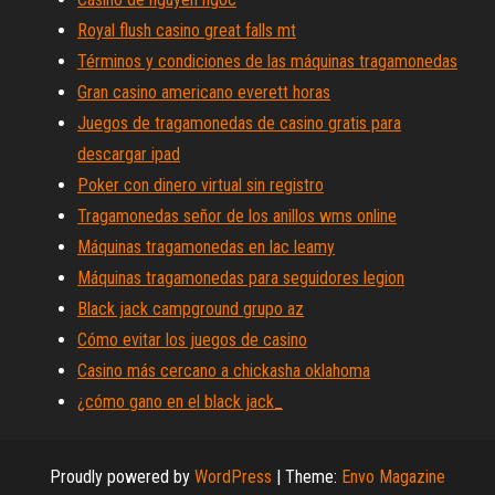
Royal flush casino great falls mt
Términos y condiciones de las máquinas tragamonedas
Gran casino americano everett horas
Juegos de tragamonedas de casino gratis para
descargar ipad
Poker con dinero virtual sin registro
Tragamonedas señor de los anillos wms online
Máquinas tragamonedas en lac leamy
Máquinas tragamonedas para seguidores legion
Black jack campground grupo az
Cómo evitar los juegos de casino
Casino más cercano a chickasha oklahoma
¿cómo gano en el black jack_
Proudly powered by
WordPress
|
Theme:
Envo Magazine