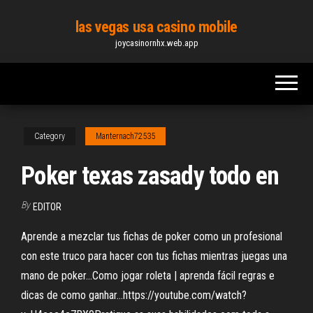
Skip
las vegas usa casino mobile
to
joycasinornhx.web.app
the
content
Category
Manternach72535
Poker texas zasady todo en
By
EDITOR
Aprende a mezclar tus fichas de poker como un profesional
con este truco para hacer con tus fichas mientras juegas una
mano de poker…Como jogar roleta | aprenda fácil regras e
dicas de como ganhar…https://youtube.com/watch?