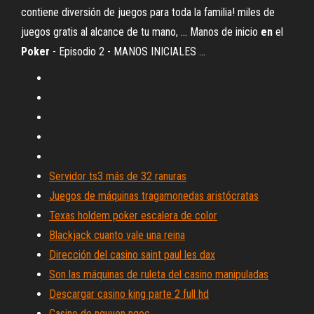
contiene diversión de juegos para toda la familia! miles de
juegos gratis al alcance de tu mano, ... Manos de inicio
en
el
Poker
- Episodio 2 - MANOS INICIALES ...
Servidor ts3 más de 32 ranuras
Juegos de máquinas tragamonedas aristócratas
Texas holdem poker escalera de color
Blackjack cuanto vale una reina
Dirección del casino saint paul les dax
Son las máquinas de ruleta del casino manipuladas
Descargar casino king parte 2 full hd
Casino de nguyen ngoc