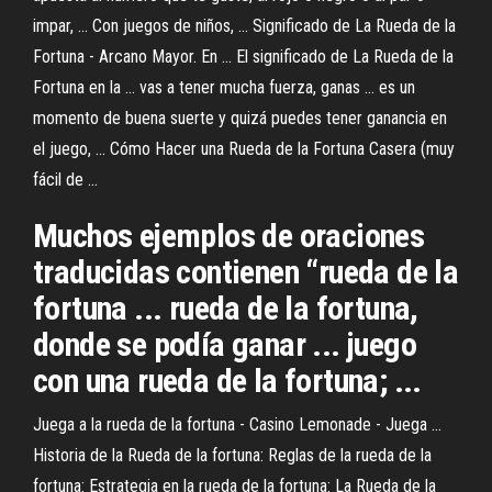
impar, ... Con juegos de niños, ... Significado de La Rueda de la
Fortuna - Arcano Mayor. En ... El significado de La Rueda de la
Fortuna en la ... vas a tener mucha fuerza, ganas ... es un
momento de buena suerte y quizá puedes tener ganancia en
el juego, ... Cómo Hacer una Rueda de la Fortuna Casera (muy
fácil de ...
Muchos ejemplos de oraciones
traducidas contienen “rueda de la
fortuna ... rueda de la fortuna,
donde se podía ganar ... juego
con una rueda de la fortuna; ...
Juega a la rueda de la fortuna - Casino Lemonade - Juega ...
Historia de la Rueda de la fortuna: Reglas de la rueda de la
fortuna: Estrategia en la rueda de la fortuna: La Rueda de la