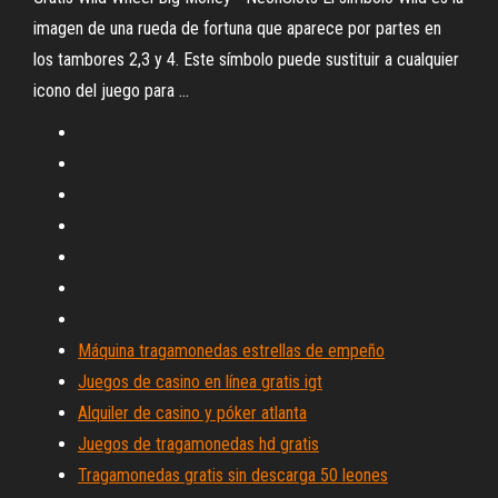
imagen de una rueda de fortuna que aparece por partes en
los tambores 2,3 y 4. Este símbolo puede sustituir a cualquier
icono del juego para ...
Máquina tragamonedas estrellas de empeño
Juegos de casino en línea gratis igt
Alquiler de casino y póker atlanta
Juegos de tragamonedas hd gratis
Tragamonedas gratis sin descarga 50 leones